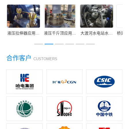
应用现
液压千斤顶应用现
大渡河水电站水轮
桥梁螺栓在线监测
场
机组顶盖及蜗壳螺
应用
栓在线监测
合作客户
CUSTOMERS
哈电集团
中广核
中船重工
中国国家电网
中国石化
中国中铁