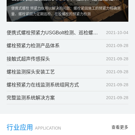
紧力
便携式螺栓 预紧力仪用以解决的问题：螺栓紧固施工的预紧力精确测
量、螺栓紧固力定期巡检、在役螺栓的预紧力检测
便携式螺栓预紧力USGBolt检测、巡检螺栓
2021-10-04
预紧力
螺栓预紧力检测产品体系
2021-09-28
接触式超声传感探头
2021-09-28
螺栓监测探头安装工艺
2021-09-28
螺栓预紧力在线监测系统组网方式
2021-09-28
完整监测系统解决方案
2021-09-28
行业应用
查看更多
APPLICATION