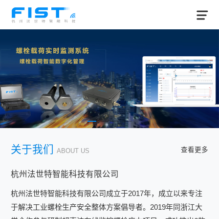
关于我们
查看更多
ABOUT US
杭州法世特智能科技有限公司
杭州法世特智能科技有限公司成立于2017年，成立以来专注
于解决工业螺栓生产安全整体方案倡导者。2019年同浙江大